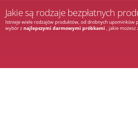
Jakie są rodzaje bezpłatnych pro
Istnieje wiele rodzajów produktów, od drobnych upominków p
wybór z
najlepszymi darmowymi próbkami
, jakie możesz 