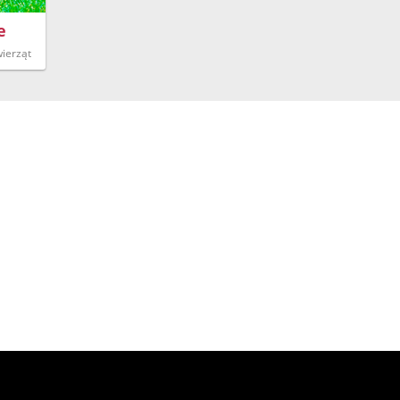
e
ierząt