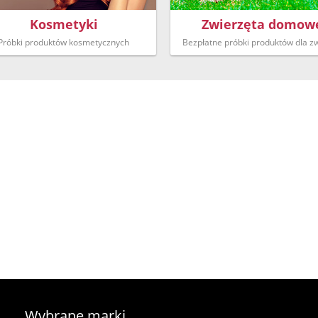
Kosmetyki
Zwierzęta domow
Próbki produktów kosmetycznych
Bezpłatne próbki produktów dla zw
Wybrane marki