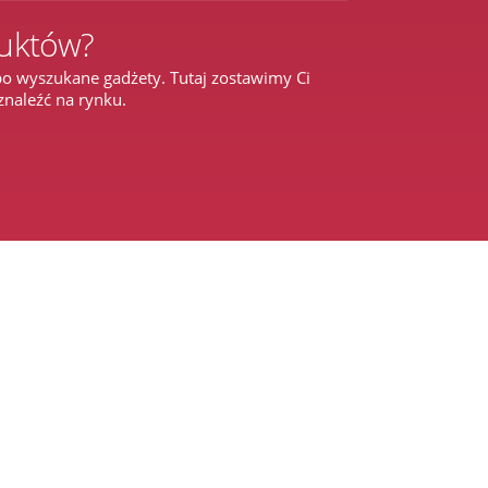
duktów?
o wyszukane gadżety. Tutaj zostawimy Ci
znaleźć na rynku.