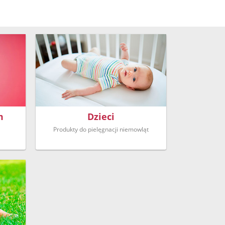
m
Dzieci
Produkty do pielęgnacji niemowląt