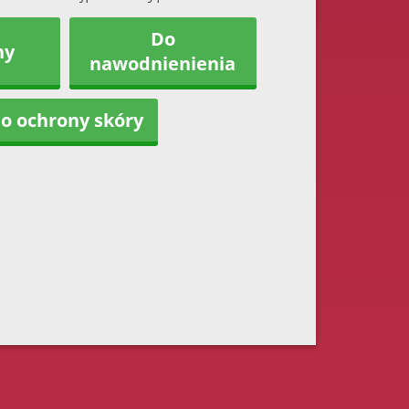
Do
ny
nawodnienienia
o ochrony skóry