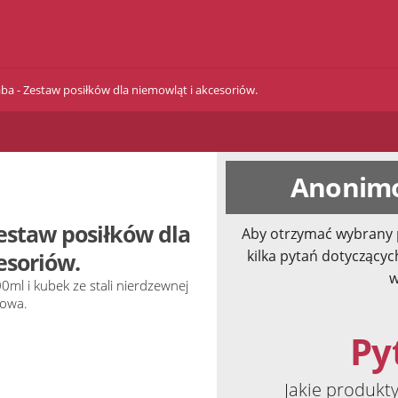
ba - Zestaw posiłków dla niemowląt i akcesoriów.
Anonimo
estaw posiłków dla
Aby otrzymać wybrany 
kilka pytań dotyczącyc
esoriów.
w
0ml i kubek ze stali nierdzewnej
nowa.
Pyt
Jakie produkt