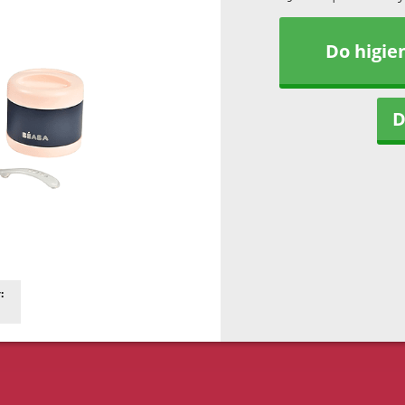
Do higie
D
: