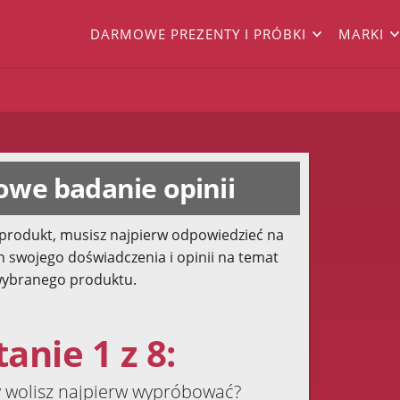
DARMOWE PREZENTY I PRÓBKI
MARKI
we badanie opinii
produkt, musisz najpierw odpowiedzieć na
h swojego doświadczenia i opinii na temat
ybranego produktu.
anie 1 z 8:
y wolisz najpierw wypróbować?