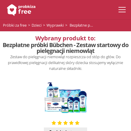
Próbki za free
Dzieci
Wyprawki
Bezpłatne próbki Bübchen - Zestaw startowy do pielęgnacji niemowląt
Wybrany produkt to:
Bezpłatne próbki Bübchen - Zestaw startowy do
pielęgnacji niemowląt
Zestaw do pielęgnacji niemowląt rozpieszcza od stóp do głów. Do
prawidłowej pielęgnacji delikatnej skóry dziecka stosujemy wyłącznie
naturalne składniki.