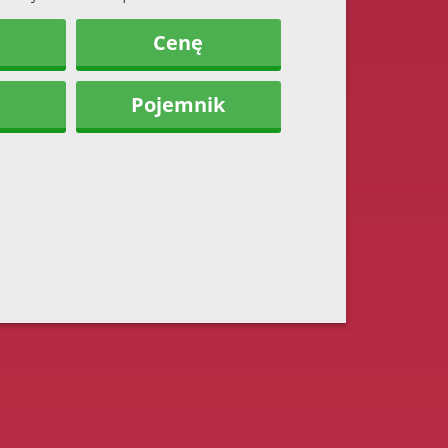
Cenę
Pojemnik