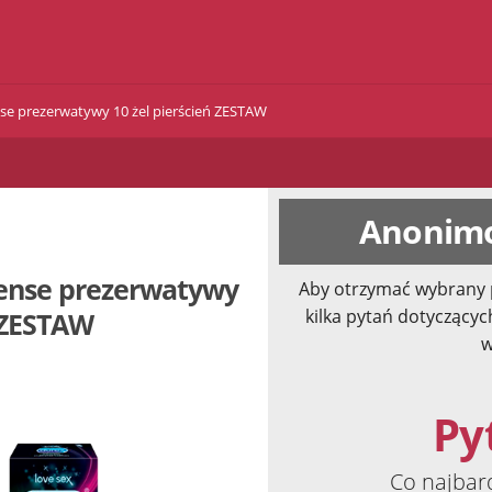
se prezerwatywy 10 żel pierścień ZESTAW
Anonimo
tense prezerwatywy
Aby otrzymać wybrany 
kilka pytań dotyczącyc
ń ZESTAW
w
Pyt
Co najbar