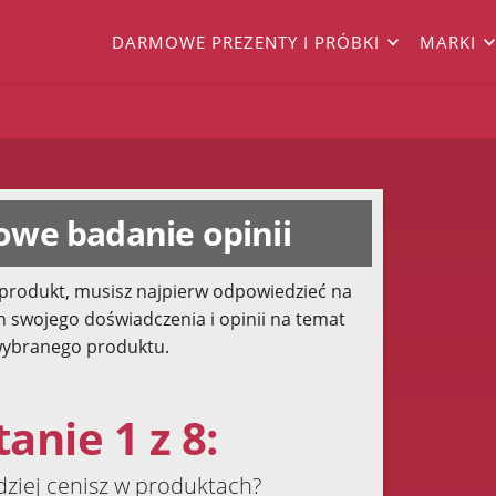
DARMOWE PREZENTY I PRÓBKI
MARKI
we badanie opinii
produkt, musisz najpierw odpowiedzieć na
h swojego doświadczenia i opinii na temat
ybranego produktu.
anie 1 z 8:
dziej cenisz w produktach?