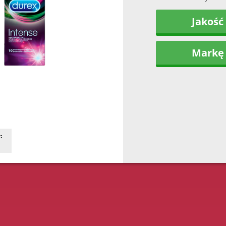
Jakość
Markę
: