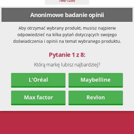
786/1200
Anonimowe badanie opinii
Aby otrzymać wybrany produkt, musisz najpierw
odpowiedzieć na kilka pytań dotyczących swojego
doświadczenia i opinii na temat wybranego produktu.
Pytanie 1 z 8:
Którą markę lubisz najbardziej?
L'Oréal
Maybelline
Max factor
Revlon