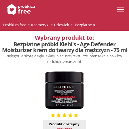
Próbki za free
Kosmetyki
Człowiek
Bezpłatne próbki Kiehl's - Age Defender Moisturizer krem do twarzy dla mężczyzn - 75 ml
Wybrany produkt to:
Bezpłatne próbki Kiehl's - Age Defender
Moisturizer krem do twarzy dla mężczyzn - 75 ml
Pielęgnuje skórę dzięki lekkiej, nietłustej teksturze intensywnie nawilża i
redukuje zmarszczki.
Produkt dostępny: