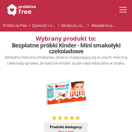
Próbki za free
Żywność i napoje
Słodycze, czekolady i desery
Bezpłatne próbki Kinder - Mini smakołyki czekoladowe
Wybrany produkt to:
Bezpłatne próbki Kinder - Mini smakołyki
czekoladowe
Delikatna mleczna śmietanka, oblana rozpływającą się w ustach mleczną
czekoladą sprawia, że batoniki Kinder są tak niepowtarzalne w smaku.
Produkt dostępny: