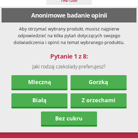
794/1200
Anonimowe badanie opinii
Aby otrzymać wybrany produkt, musisz najpierw
odpowiedzieć na kilka pytań dotyczących swojego
doświadczenia i opinii na temat wybranego produktu.
Pytanie 1 z 8:
Jaki rodzaj czekolady preferujesz?
Mleczną
Gorzką
Białą
Z orzechami
Bez cukru