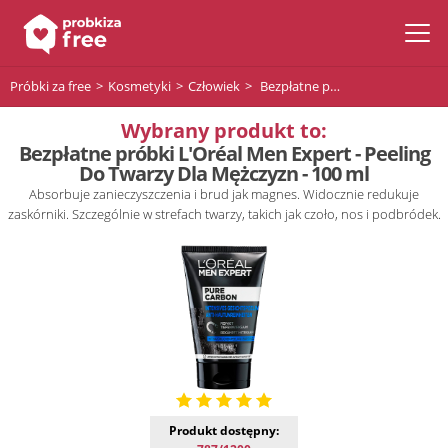
Próbki za free
Kosmetyki
Człowiek
Bezpłatne próbki L'Oréal Men Expert - Peeling Do Twarzy Dla Mężczyzn - 100 ml
Wybrany produkt to:
Bezpłatne próbki L'Oréal Men Expert - Peeling
Do Twarzy Dla Mężczyzn - 100 ml
Absorbuje zanieczyszczenia i brud jak magnes. Widocznie redukuje
zaskórniki. Szczególnie w strefach twarzy, takich jak czoło, nos i podbródek.
Produkt dostępny: