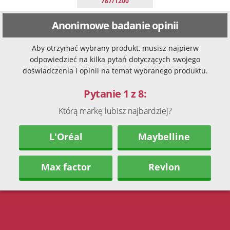
787/1200
Anonimowe badanie opinii
Aby otrzymać wybrany produkt, musisz najpierw
odpowiedzieć na kilka pytań dotyczących swojego
doświadczenia i opinii na temat wybranego produktu.
Pytanie 1 z 8:
Którą markę lubisz najbardziej?
L'Oréal
Maybelline
Max factor
Revlon