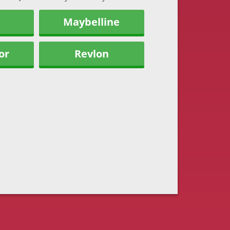
Maybelline
or
Revlon