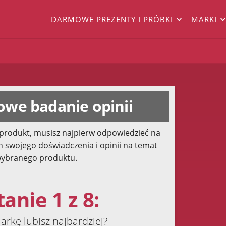
DARMOWE PREZENTY I PRÓBKI
MARKI
we badanie opinii
produkt, musisz najpierw odpowiedzieć na
h swojego doświadczenia i opinii na temat
ybranego produktu.
anie 1 z 8:
arkę lubisz najbardziej?