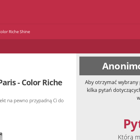
Color Riche Shine
Anonimo
aris - Color Riche
Aby otrzymać wybrany 
kilka pytań dotyczącyc
w
efekt na pewno przypadną Ci do
Pyt
Którą m