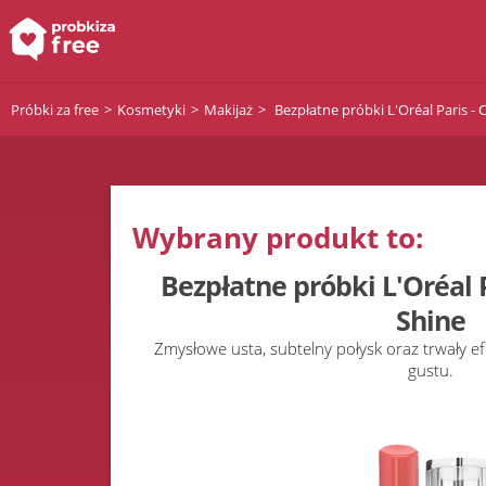
Próbki za free
Kosmetyki
Makijaż
Bezpłatne próbki L'Oréal Paris - 
Wybrany produkt to:
Bezpłatne próbki L'Oréal P
Shine
Zmysłowe usta, subtelny połysk oraz trwały 
gustu.