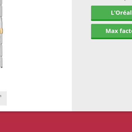
L'Oréal
Max fact
: