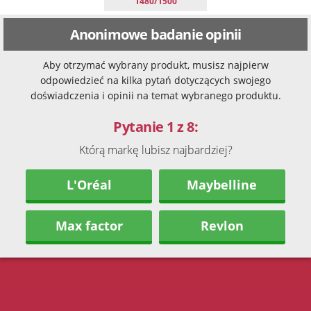
1480/1500
Anonimowe badanie opinii
Aby otrzymać wybrany produkt, musisz najpierw
odpowiedzieć na kilka pytań dotyczących swojego
doświadczenia i opinii na temat wybranego produktu.
Pytanie 1 z 8:
Którą markę lubisz najbardziej?
L'Oréal
Maybelline
Max factor
Revlon