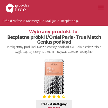
Próbki za free
Kosmetyki
Makijaż
Bezpłatne próbki L'Oréal Paris - True Match Genius podkład
Wybrany produkt to:
Bezpłatne próbki L'Oréal Paris - True Match
Genius podkład
Inteligentny podkład. Nasz pierwszy podkład 4 w 1 dla nieskazitelnie
wyglądającej skóry. Można ich używać zawsze i wszędzie.
Produkt dostępny: