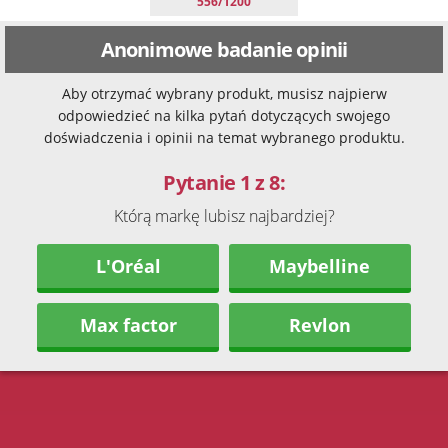
556/1200
Anonimowe badanie opinii
Aby otrzymać wybrany produkt, musisz najpierw
odpowiedzieć na kilka pytań dotyczących swojego
doświadczenia i opinii na temat wybranego produktu.
Pytanie 1 z 8:
Którą markę lubisz najbardziej?
L'Oréal
Maybelline
Max factor
Revlon