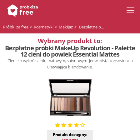
Próbki za free
Kosmetyki
Makijaż
Bezpłatne próbki MakeUp Revolution - Palette 12 cieni do powiek Essential Mattes
Wybrany produkt to:
Bezpłatne próbki MakeUp Revolution - Palette
12 cieni do powiek Essential Mattes
Cienie o wykończeniu matowym, satynowym. Jedwabista konsystencja
ułatwiająca blendowanie.
Produkt dostępny: