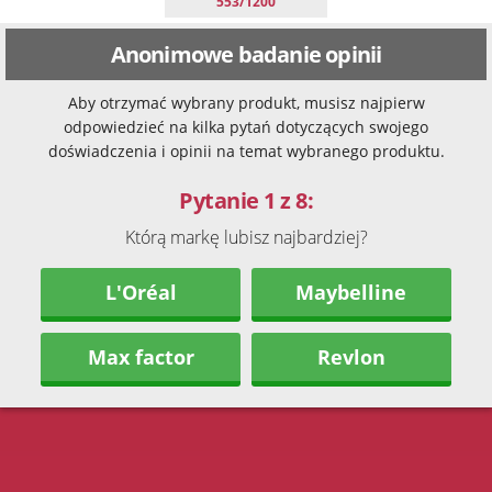
553/1200
Anonimowe badanie opinii
Aby otrzymać wybrany produkt, musisz najpierw
odpowiedzieć na kilka pytań dotyczących swojego
doświadczenia i opinii na temat wybranego produktu.
Pytanie 1 z 8:
Którą markę lubisz najbardziej?
L'Oréal
Maybelline
Max factor
Revlon