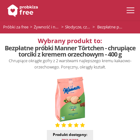
Próbki za free
Żywność i napoje
Słodycze, czekolady i desery
Bezpłatne próbki Manner Törtchen - chrupiące torciki z kremem orzechowym - 400 g
Wybrany produkt to:
Bezpłatne próbki Manner Törtchen - chrupiące
torciki z kremem orzechowym - 400 g
Chrupiące okrągłe gofry z 2 warstwami najlepszego kremu kakaowo-
orzechowego. Poręczny, okrągły kształt.
Produkt dostępny: