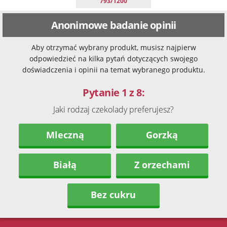
793/1200
Anonimowe badanie opinii
Aby otrzymać wybrany produkt, musisz najpierw
odpowiedzieć na kilka pytań dotyczących swojego
doświadczenia i opinii na temat wybranego produktu.
Pytanie 1 z 8:
Jaki rodzaj czekolady preferujesz?
Mleczną
Gorzką
Białą
Z orzechami
Bez cukru