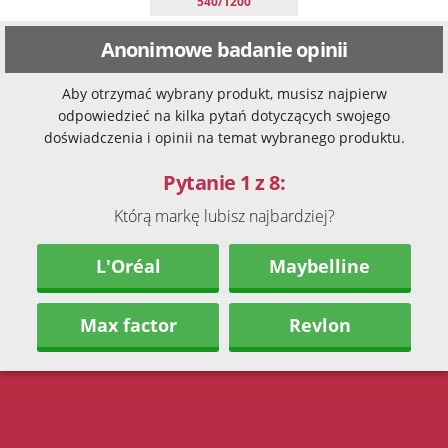
540/1200
Anonimowe badanie opinii
Aby otrzymać wybrany produkt, musisz najpierw
odpowiedzieć na kilka pytań dotyczących swojego
doświadczenia i opinii na temat wybranego produktu.
Pytanie 1 z 8:
Którą markę lubisz najbardziej?
L'Oréal
Maybelline
Max factor
Revlon