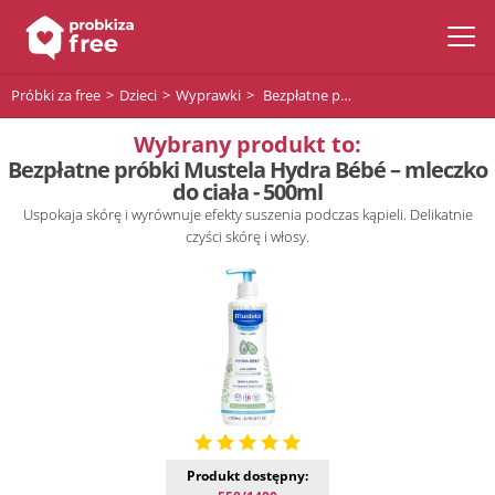
Próbki za free
Dzieci
Wyprawki
Bezpłatne próbki Mustela Hydra Bébé – mleczko do ciała - 500ml
Wybrany produkt to:
Bezpłatne próbki Mustela Hydra Bébé – mleczko
do ciała - 500ml
Uspokaja skórę i wyrównuje efekty suszenia podczas kąpieli. Delikatnie
czyści skórę i włosy.
Produkt dostępny: