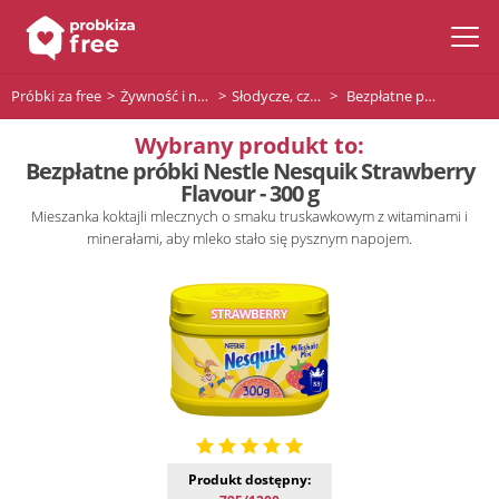
Próbki za free
Żywność i napoje
Słodycze, czekolady i desery
Bezpłatne próbki Nestle Nesquik Strawberry Flavour - 300 g
Wybrany produkt to:
Bezpłatne próbki Nestle Nesquik Strawberry
Flavour - 300 g
Mieszanka koktajli mlecznych o smaku truskawkowym z witaminami i
minerałami, aby mleko stało się pysznym napojem.
Produkt dostępny: