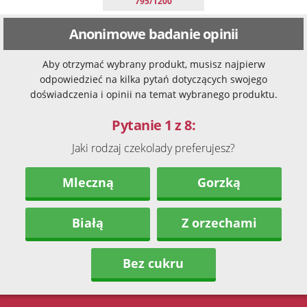
795/1200
Anonimowe badanie opinii
Aby otrzymać wybrany produkt, musisz najpierw
odpowiedzieć na kilka pytań dotyczących swojego
doświadczenia i opinii na temat wybranego produktu.
Pytanie 1 z 8:
Jaki rodzaj czekolady preferujesz?
Mleczną
Gorzką
Białą
Z orzechami
Bez cukru