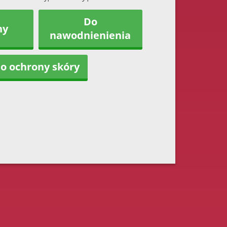
Do
ny
nawodnienienia
o ochrony skóry