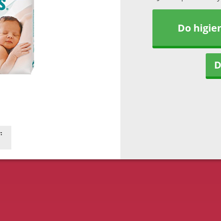
Do higie
D
: