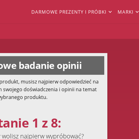
DARMOWE PREZENTY I PRÓBKI
MARKI
we badanie opinii
produkt, musisz najpierw odpowiedzieć na
h swojego doświadczenia i opinii na temat
ybranego produktu.
anie 1 z 8:
y wolisz najpierw wypróbować?