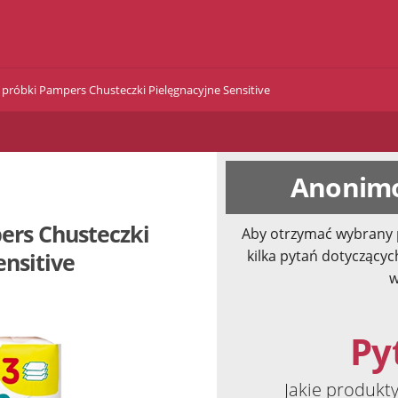
próbki Pampers Chusteczki Pielęgnacyjne Sensitive
Anonimo
ers Chusteczki
Aby otrzymać wybrany 
kilka pytań dotyczącyc
ensitive
w
Pyt
Jakie produkt