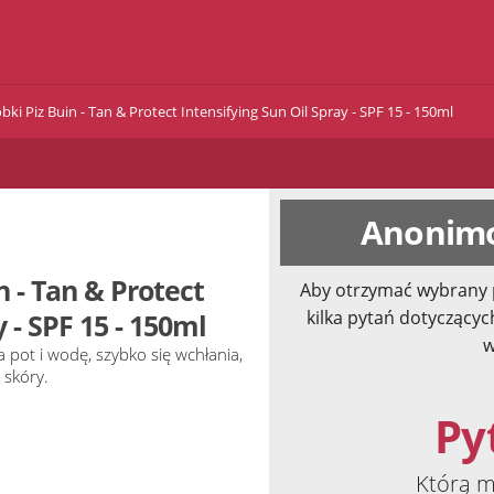
ki Piz Buin - Tan & Protect Intensifying Sun Oil Spray - SPF 15 - 150ml
Anonimo
n - Tan & Protect
Aby otrzymać wybrany 
kilka pytań dotyczącyc
 - SPF 15 - 150ml
w
 pot i wodę, szybko się wchłania,
 skóry.
Pyt
Którą m