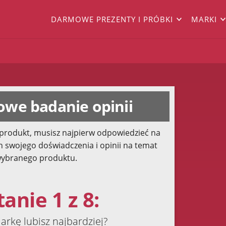
DARMOWE PREZENTY I PRÓBKI
MARKI
we badanie opinii
produkt, musisz najpierw odpowiedzieć na
h swojego doświadczenia i opinii na temat
ybranego produktu.
anie 1 z 8:
arkę lubisz najbardziej?