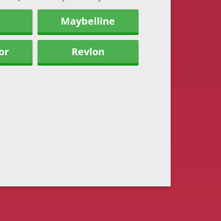
Maybelline
or
Revlon