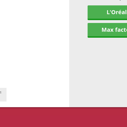
L'Oréal
Max fact
: