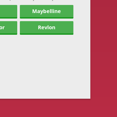
Maybelline
or
Revlon