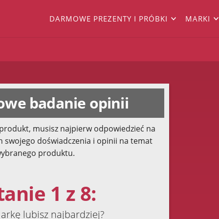
DARMOWE PREZENTY I PRÓBKI
MARKI
we badanie opinii
produkt, musisz najpierw odpowiedzieć na
h swojego doświadczenia i opinii na temat
ybranego produktu.
anie 1 z 8:
arkę lubisz najbardziej?