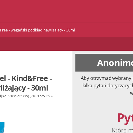
ree - wegański podkład nawilżający - 30ml
Anonimo
l - Kind&Free -
Aby otrzymać wybrany 
kilka pytań dotyczącyc
lżający - 30ml
w
ijaż zawsze wygląda świeżo i
Pyt
Którą m