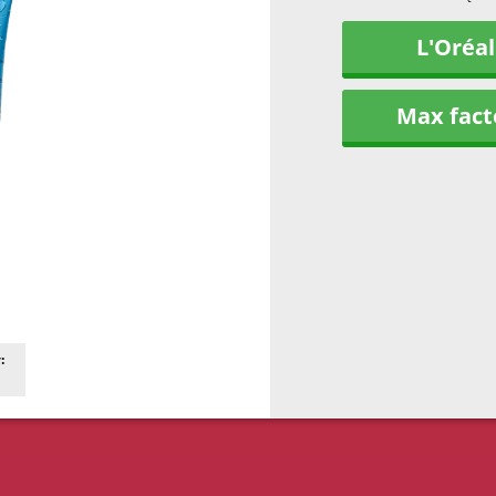
L'Oréal
Max fact
: