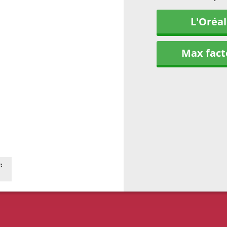
L'Oréal
Max fact
: