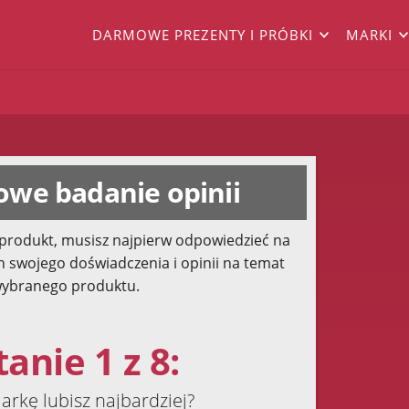
DARMOWE PREZENTY I PRÓBKI
MARKI
we badanie opinii
produkt, musisz najpierw odpowiedzieć na
h swojego doświadczenia i opinii na temat
ybranego produktu.
anie 1 z 8:
arkę lubisz najbardziej?