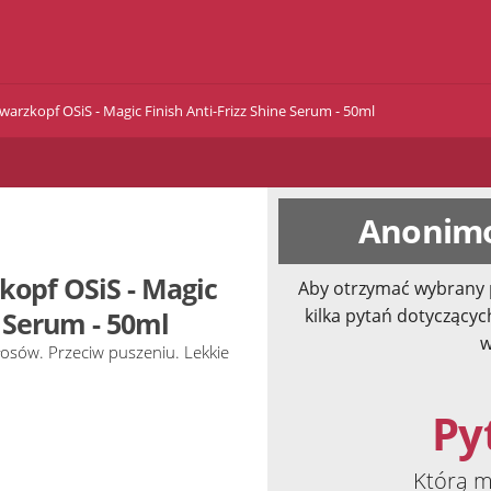
arzkopf OSiS - Magic Finish Anti-Frizz Shine Serum - 50ml
Anonimo
kopf OSiS - Magic
Aby otrzymać wybrany 
kilka pytań dotyczącyc
e Serum - 50ml
w
łosów. Przeciw puszeniu. Lekkie
Pyt
Którą m