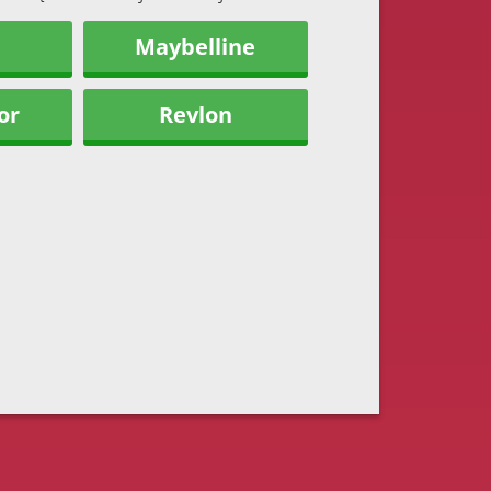
Maybelline
or
Revlon