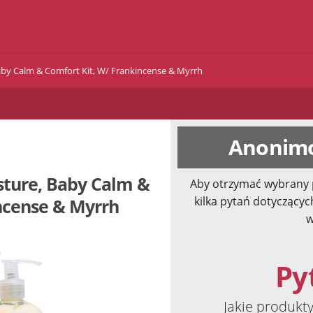
aby Calm & Comfort Kit, W/ Frankincense & Myrrh
Anonimo
sture, Baby Calm &
Aby otrzymać wybrany 
kilka pytań dotyczącyc
ncense & Myrrh
w
Pyt
Jakie produkt