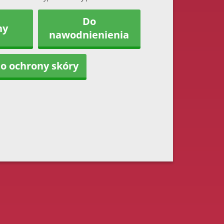
Do
ny
nawodnienienia
o ochrony skóry