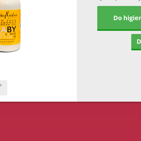
Do higie
D
: