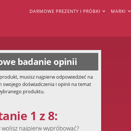
DARMOWE PREZENTY I PRÓBKI
MARKI
we badanie opinii
produkt, musisz najpierw odpowiedzieć na
h swojego doświadczenia i opinii na temat
ybranego produktu.
anie 1 z 8:
y wolisz najpierw wypróbować?