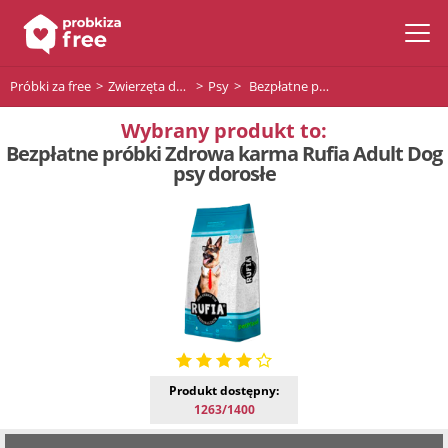
Próbki za free
Zwierzęta domowe
Psy
Bezpłatne próbki Zdrowa karma Rufia Adult Dog psy dorosłe
Wybrany produkt to:
Bezpłatne próbki Zdrowa karma Rufia Adult Dog
psy dorosłe
Produkt dostępny:
1263/1400