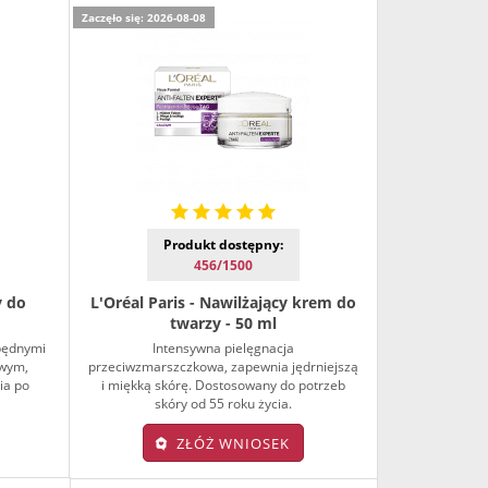
Zaczęło się: 2026-08-08
Produkt dostępny:
456/1500
y do
L'Oréal Paris - Nawilżający krem do
twarzy - 50 ml
zbędnymi
Intensywna pielęgnacja
owym,
przeciwzmarszczkowa, zapewnia jędrniejszą
ia po
i miękką skórę. Dostosowany do potrzeb
skóry od 55 roku życia.
ZŁÓŻ WNIOSEK