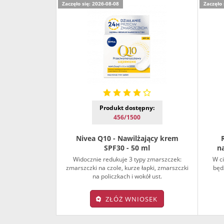
Zaczęło się: 2026-08-08
Zaczęło 
Produkt dostępny:
456/1500
Nivea Q10 - Nawilżający krem
SPF30 - 50 ml
n
Widocznie redukuje 3 typy zmarszczek:
W c
zmarszczki na czole, kurze łapki, zmarszczki
będ
na policzkach i wokół ust.
ZŁÓŻ WNIOSEK