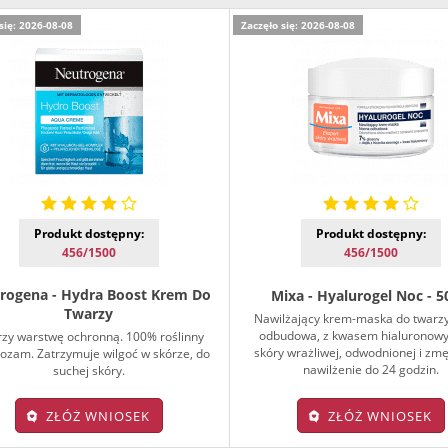
się: 2026-08-08
Zaczęło się: 2026-08-08
Produkt dostępny:
Produkt dostępny:
456/1500
456/1500
rogena - Hydra Boost Krem Do
Mixa - Hyalurogel Noc - 
Twarzy
Nawilżający krem-maska do twarz
odbudowa, z kwasem hialuronowy
zy warstwę ochronną. 100% roślinny
skóry wrażliwej, odwodnionej i zmę
lozam. Zatrzymuje wilgoć w skórze, do
nawilżenie do 24 godzin.
suchej skóry.
ZŁÓŻ WNIOSEK
ZŁÓŻ WNIOSEK