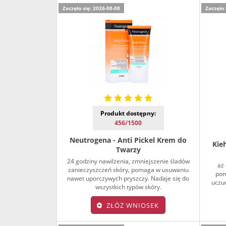
Zaczęło się: 2026-08-08
Zaczęło 
Produkt dostępny:
456/1500
Neutrogena - Anti Pickel Krem do
Kieh
Twarzy
24 godziny nawilżenia, zmniejszenie śladów
aż 
zanieczyszczeń skóry, pomaga w usuwaniu
pom
nawet uporczywych pryszczy. Nadaje się do
uczu
wszystkich typów skóry.
ZŁÓŻ WNIOSEK