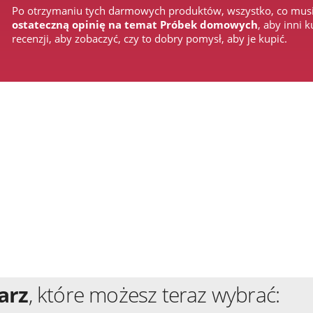
Po otrzymaniu tych darmowych produktów, wszystko, co musis
ostateczną opinię na temat Próbek domowych
, aby inni 
recenzji, aby zobaczyć, czy to dobry pomysł, aby je kupić.
arz
, które możesz teraz wybrać: