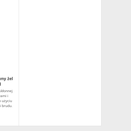
ny żel
l
skłonnej
ami i
m użyciu
i brudu.