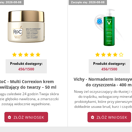
się: 2026-08-08
Zaczęło się: 2026-08-08
Produkt dostępny:
Produkt dostępny:
456/1500
456/1500
Vichy - Normaderm intensyw
RoC - Multi Correxion krem
do czyszczenia - 400 m
awilżający do twarzy – 50 ml
Nowy żel oczyszczający do tłustej i 
iągu zaledwie 24 godzin Twoja skóra
do trądziku, wzbogacony minerał
zie głęboko nawilżona, a zmarszczki
probiotykami, które przy pierwszy
zostają widocznie wypełnione.
dokładnie usuwa brud, kurz i cząstk
ZŁÓŻ WNIOSEK
ZŁÓŻ WNIOSEK