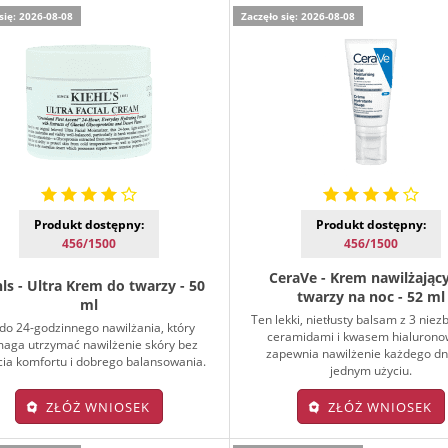
się: 2026-08-08
Zaczęło się: 2026-08-08
Produkt dostępny:
Produkt dostępny:
456/1500
456/1500
CeraVe - Krem nawilżając
ls - Ultra Krem do twarzy - 50
twarzy na noc - 52 ml
ml
Ten lekki, nietłusty balsam z 3 nie
do 24-godzinnego nawilżania, który
ceramidami i kwasem hialuron
aga utrzymać nawilżenie skóry bez
zapewnia nawilżenie każdego dn
cia komfortu i dobrego balansowania.
jednym użyciu.
ZŁÓŻ WNIOSEK
ZŁÓŻ WNIOSEK