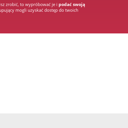
z zrobić, to wypróbować je i
podać swoją
kupujący mogli uzyskać dostęp do twoich