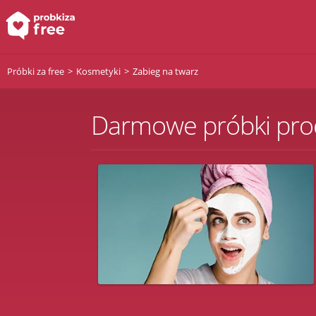
Próbki za free
Kosmetyki
Zabieg na twarz
Darmowe próbki prod